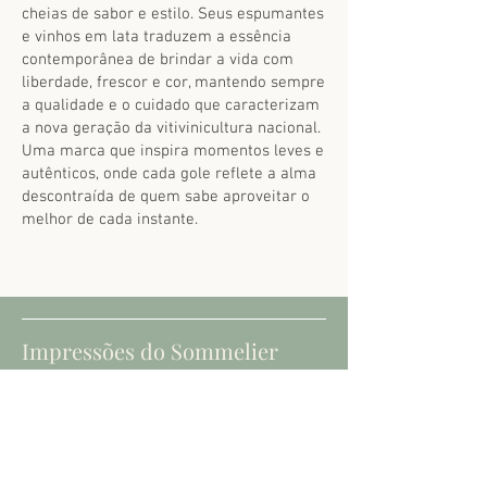
cheias de sabor e estilo. Seus espumantes
e vinhos em lata traduzem a essência
contemporânea de brindar a vida com
liberdade, frescor e cor, mantendo sempre
a qualidade e o cuidado que caracterizam
a nova geração da vitivinicultura nacional.
Uma marca que inspira momentos leves e
autênticos, onde cada gole reflete a alma
descontraída de quem sabe aproveitar o
melhor de cada instante.
Impressões do Sommelier
Seu visual luminoso, com perlage fino e
constante, abre caminho para aromas
elegantes de frutas brancas, cítricos
delicados e sutis notas florais. No paladar,