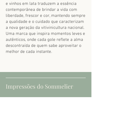
e vinhos em lata traduzem a essência
contemporânea de brindar a vida com
liberdade, frescor e cor, mantendo sempre
a qualidade e o cuidado que caracterizam
a nova geração da vitivinicultura nacional.
Uma marca que inspira momentos leves e
autênticos, onde cada gole reflete a alma
descontraída de quem sabe aproveitar o
melhor de cada instante.
Impressões do Sommelier
Elaborado a partir da aromática uva
Moscato, revela um perfil vibrante e
naturalmente adocicado, com notas
intensas de pêssego, lichia, melão e
delicadas flores brancas. Sua textura