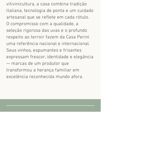
vitivinicultura, a casa combina tradição
italiana, tecnologia de ponta e um cuidado
artesanal que se reflete em cada rótulo.
O compromisso com a qualidade, a
seleção rigorosa das uvas e o profundo
respeito ao terroir fazem da Casa Perini
uma referência nacional e internacional.
Seus vinhos, espumantes e frisantes
expressam frescor, identidade e elegância
— marcas de um produtor que
transformou a herança familiar em
excelência reconhecida mundo afora.
Impressões do Sommelier
Cor clara e luminosa, com reflexos
levemente dourados. Borbulhas finas,