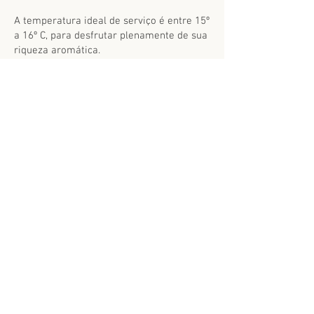
A temperatura ideal de serviço é entre
15º
a 16º C
, para desfrutar plenamente de sua
riqueza aromática.
Produtos relacionados
Tilia
Malbec