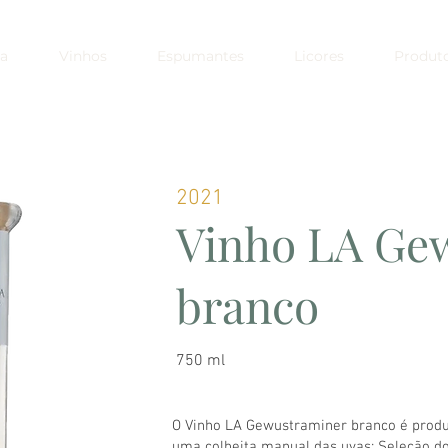
a
Vinhos
Espumantes
Licores
Produt
2021
Vinho LA Ge
branco
750 ml
O Vinho LA Gewustraminer branco é produz
uma colheita manual das uvas; Seleção do