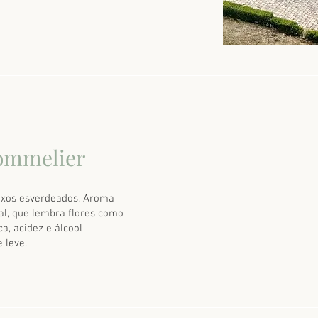
ommelier
exos esverdeados. Aroma
etal, que lembra flores como
a, acidez e álcool
 leve.