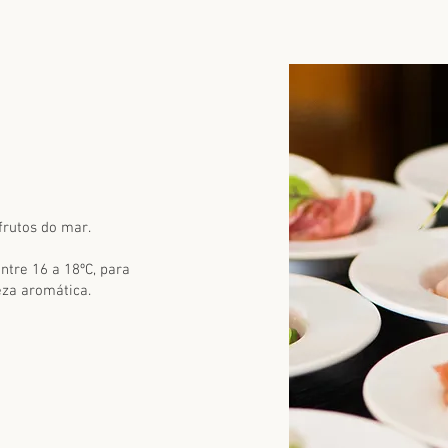
 frutos do mar.
entre
16 a 18ºC
, para
eza aromática.