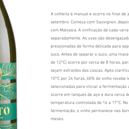
A colheita é manual e ocorre no final de a
setembro. Começa com Sauvignon, depois
com Malvasia. A vinificação de cada vari
separadamente. As uvas são desengaçad
pressionadas de forma delicada para sep
suco. Antes de separar o suco, uma macer
de 12°C) ocorre por cerca de 8 horas, pa
sejam extraídos das cascas. Após clarifi
10°C por 24 horas, 60% do vinho recebe 
selecionadas para iniciar a fermentação a
ocorre em tanques de aço e dura cerca d
temperatura controlada de 16 a 17°C. No 
fermentação, o vinho permanece nas borr
meses.