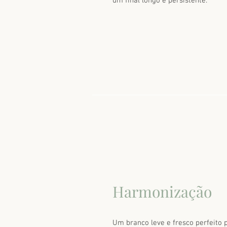
um final longo e persistente.
Harmonização
Um branco leve e fresco perfeito p