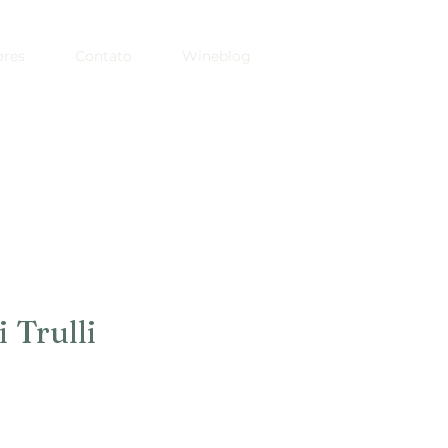
ores
Contato
Wineblog
 Trulli