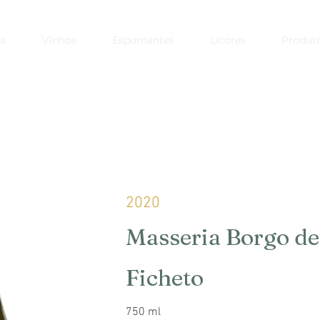
a
Vinhos
Espumantes
Licores
Produt
2020
Masseria Borgo dei
Ficheto
750 ml