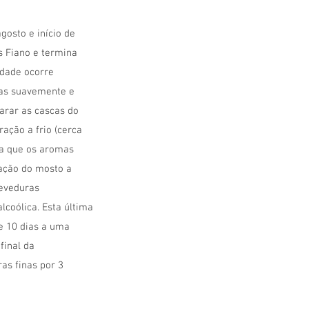
gosto e início de
 Fiano e termina
edade ocorre
as suavemente e
arar as cascas do
ação a frio (cerca
ra que os aromas
cação do mosto a
leveduras
lcoólica. Esta última
e 10 dias a uma
final da
as finas por 3