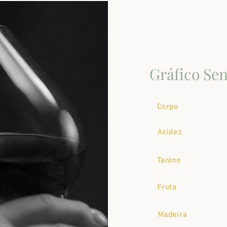
Gráfico Sen
Corpo
Acidez
Tanino
Fruta
Madeira