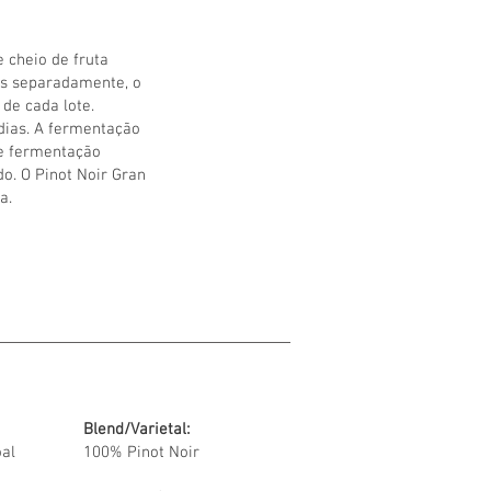
 cheio de fruta
as separadamente, o
 de cada lote.
dias. A fermentação
 e fermentação
do. O Pinot Noir Gran
a.
Blend/Varietal:
oal
100% Pinot Noir