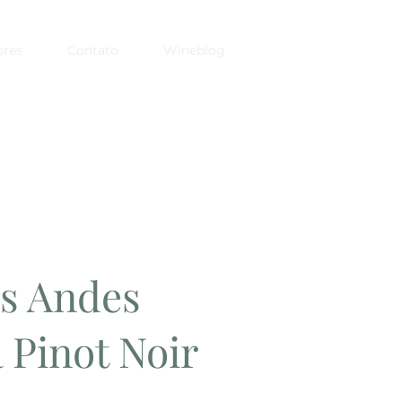
ores
Contato
Wineblog
os Andes
 Pinot Noir