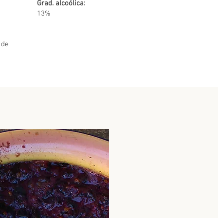
Grad. alcoólica:
13%
 de