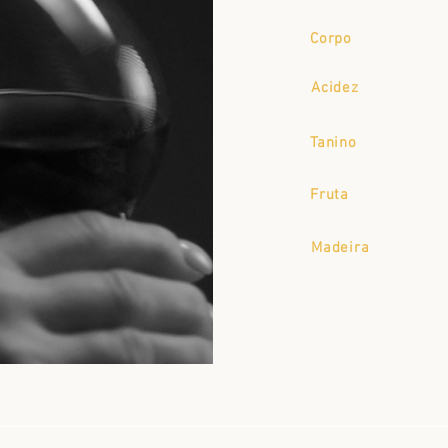
Corpo
Acidez
Tanino
Fruta
Madeira