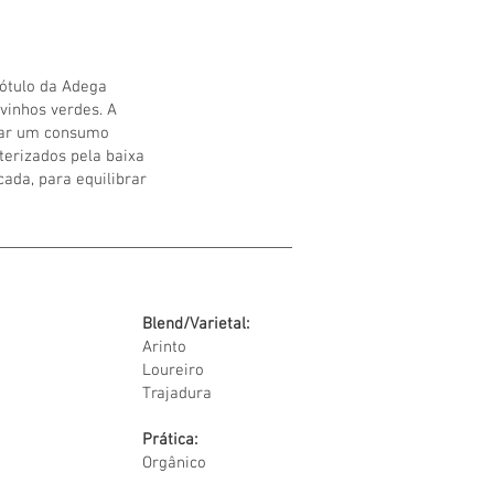
rótulo da Adega
vinhos verdes. A
onar um consumo
terizados pela baixa
cada, para equilibrar
Blend/Varietal:
Arinto
Loureiro
Trajadura
Prática:
Orgânico