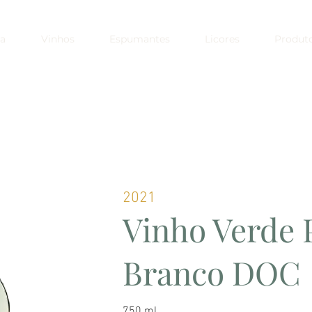
a
Vinhos
Espumantes
Licores
Produt
2021
Vinho Verde 
Branco DOC
750 ml