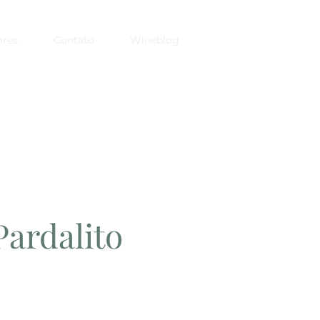
ores
Contato
Wineblog
Pardalito