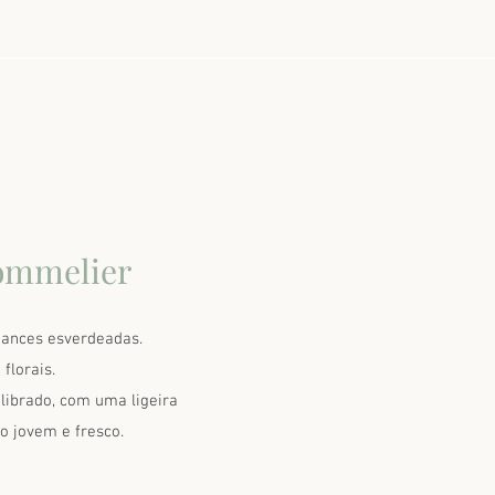
ommelier
uances esverdeadas.
 florais.
ilibrado, com uma ligeira
o jovem e fresco.