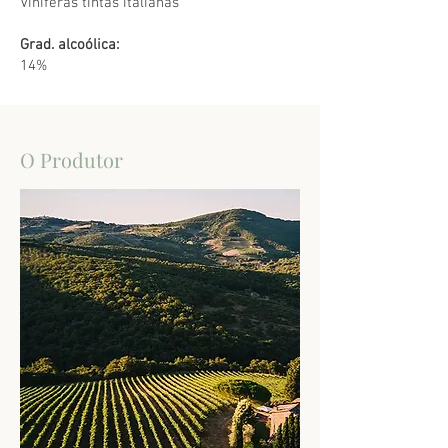
Viníferas tintas italianas
Grad. alcoólica:
14%
O Produtor