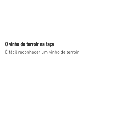
O vinho de terroir na taça
É fácil reconhecer um vinho de terroir 
quando ele estiver na sua taça. Ele 
surpreende e instiga, trazendo algo novo, 
que talvez não tivesse sido ainda 
degustado. Quando ele não se parece 
com nada que já tomou antes, ou 
quando os vinhos que toma fazem 
lembrar daquele que sempre volta a 
lembrança como a grande referência.
Não é um vinho comum, que você já 