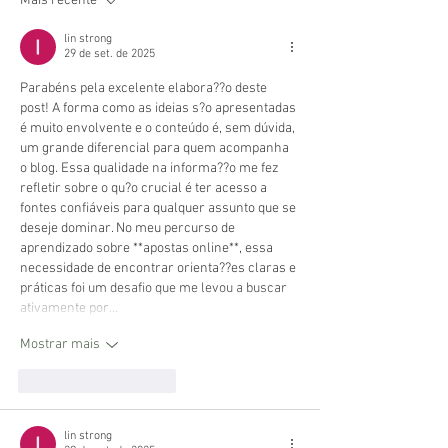
Mais recente
lin strong
29 de set. de 2025
Parabéns pela excelente elabora??o deste 
post! A forma como as ideias s?o apresentadas 
é muito envolvente e o conteúdo é, sem dúvida, 
um grande diferencial para quem acompanha 
o blog. Essa qualidade na informa??o me fez 
refletir sobre o qu?o crucial é ter acesso a 
fontes confiáveis para qualquer assunto que se 
deseje dominar. No meu percurso de 
aprendizado sobre **apostas online**, essa 
necessidade de encontrar orienta??es claras e 
práticas foi um desafio que me levou a buscar 
ativamente por…
Mostrar mais
Curtir
Responder
lin strong