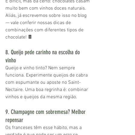
É difícil, mas dá certo: chocolates casam 
muito bem com vinhos doces naturais. 
Aliás, já escrevemos sobre isso no blog 
— vale conferir nossas dicas de 
combinações com diferentes tipos de 
chocolate! 🍫
8. Queijo pede carinho na escolha do 
vinho
Queijo e vinho tinto? Nem sempre 
funciona. Experimente queijos de cabra 
com espumante ou aposte no Saint-
Nectaire. Uma boa regrinha é: combinar 
vinhos e queijos da mesma região.
9. Champagne com sobremesa? Melhor 
repensar
Os franceses têm esse hábito, mas a 
verdade é que pode ser um erro se 