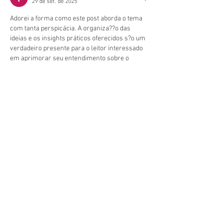
29 de set. de 2025
Adorei a forma como este post aborda o tema 
com tanta perspicácia. A organiza??o das 
ideias e os insights práticos oferecidos s?o um 
verdadeiro presente para o leitor interessado 
em aprimorar seu entendimento sobre o 
assunto. Essa busca por conteúdo relevante e 
bem estruturado é algo que valorizo 
imensamente, pois acredito que o 
desenvolvimento profissional está 
intrinsecamente ligado à qualidade da 
informa??o que consumimos. Em minha 
experiência, especialmente quando me 
dediquei a entender melhor os meandros da 
**Gest?o Estratégica**, percebi…
Mostrar mais
Curtir
Responder
lin strong
29 de set. de 2025